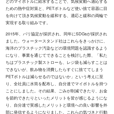
どのマイボトルに給水することで、気候変動へ適応する
ための熱中症対策と、PETボトルなど使い捨て容器に目
を向けて頂き気候変動を緩和する、適応と緩和の両輪で
実現する取り組みです。
2015年、パリ協定が採択され、同年にSDGsが採択され
ました。ウォータースタンド社はこれらをきっかけに、
海洋のプラスチック汚染などの環境問題を認識するよう
になり、事業を通じてできることを検討した際、「私た
ちはプラスチック製ストローも、レジ袋も減らすことは
できないが、飲み物を消費したらすぐに捨ててしまう
PETボトルは減らせるのではないか」という考えに至
り、全社員に水筒を配布し、自分達でマイボトルを持つ
ことにしました。その結果、ごみが削減できたり、お金
を節約できたりといったメリットを皆が感じるようにな
り、自分達で実感したメリットと環境への良い影響を外
部に発信するようになりました。これらの気づきと行動